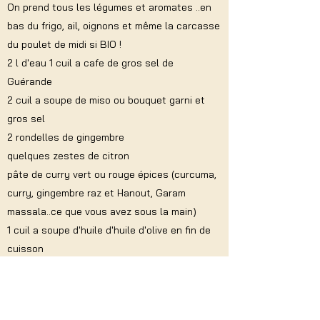
On prend tous les légumes et aromates ..en
bas du frigo, ail, oignons et même la carcasse
du poulet de midi si BIO !
2 l d'eau 1 cuil a cafe de gros sel de
Guérande
2 cuil a soupe de miso ou bouquet garni et
gros sel
2 rondelles de gingembre
quelques zestes de citron
pâte de curry vert ou rouge épices (curcuma,
curry, gingembre raz et Hanout, Garam
massala..ce que vous avez sous la main)
1 cuil a soupe d'huile d'huile d'olive en fin de
cuisson
Mettre tout dans votre cuiseur , feu doux 45
min, ajuster la cuisson ! et assaisonnements
Régalez vous !