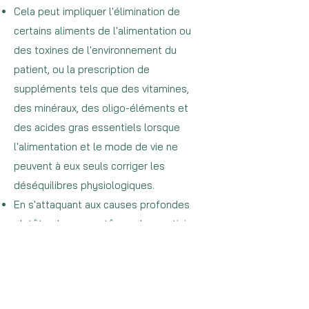
Cela peut impliquer l'élimination de
certains aliments de l'alimentation ou
des toxines de l'environnement du
patient, ou la prescription de
suppléments tels que des vitamines,
des minéraux, des oligo-éléments et
des acides gras essentiels lorsque
l'alimentation et le mode de vie ne
peuvent à eux seuls corriger les
déséquilibres physiologiques.
En s'attaquant aux causes profondes
plutôt qu'aux symptômes, les praticiens
s'orientent vers l'identification de la
complexité de la maladie. Ils peuvent
trouver qu'une maladie a de nombreuses
causes différentes et, de même, une